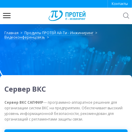
Контакты
Откр
поиск
Главная
Продукты ПРОТЕЙ Ай-Ти - Инжиниринг
Системы связи: комплексные
Комплексная безопасность.
Видеоконференцсвязь
решения
Платформы и решения
Сеть связи следующего поколения
Система оповещения Муссон
(NGN/IMS)
Система видеоконференцсвязи
Система-112
Сервер ВКС
Система унифицированных
СРУБ - Система реагирования и
коммуникаций ПРОТЕЙ-Юником
управления безопасностью
Сервер ВКС САПФИР
— программно-аппаратное решение для
организации систем ВКС на предприятиях. Обеспечивает высокий
уровень информационной безопасности, рекомендован для
организаций с регламентами защиты связи.