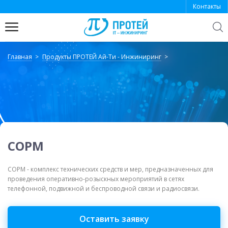
Контакты
Откр
поиск
Главная
Продукты ПРОТЕЙ Ай-Ти - Инжиниринг
Системы связи: комплексные
Комплексная безопасность.
решения
Платформы и решения
Сеть связи следующего поколения
Система оповещения Муссон
(NGN/IMS)
Система видеоконференцсвязи
Система-112
СОРМ
Система унифицированных
СРУБ - Система реагирования и
СОРМ - комплекс технических средств и мер, предназначенных для
коммуникаций ПРОТЕЙ-Юником
управления безопасностью
проведения оперативно-розыскных мероприятий в сетях
телефонной, подвижной и беспроводной связи и радиосвязи.
Оставить заявку